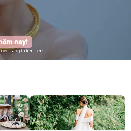
 hôm nay!
 trang trí tiệc cưới,...